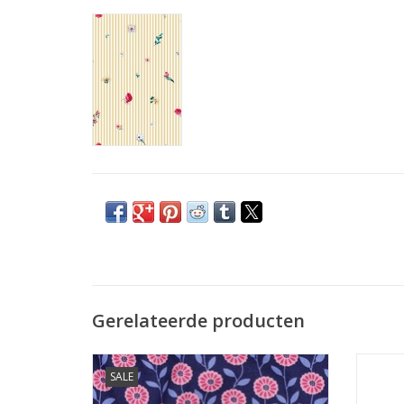
Gerelateerde producten
Prijs per 10 cm.
Patro
SALE
Fijne katoen met katten print. Geschikt