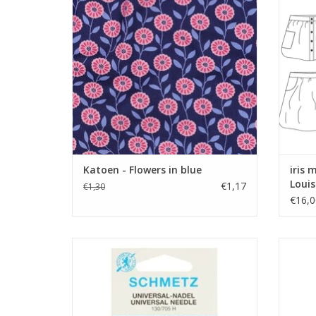
TO
voor hemd, jurk, rok of accessoires.
TOEVOEGEN AAN WINKELWAGEN
Katoen - Flowers in blue
iris 
Louis
€1,17
€1,30
€16,0
Prijs per pakje van 5 naalden.
Universele machinenaald van Schmetz met
Handige
dikte 80 is geschikt voor de meeste
TO
stoffen.