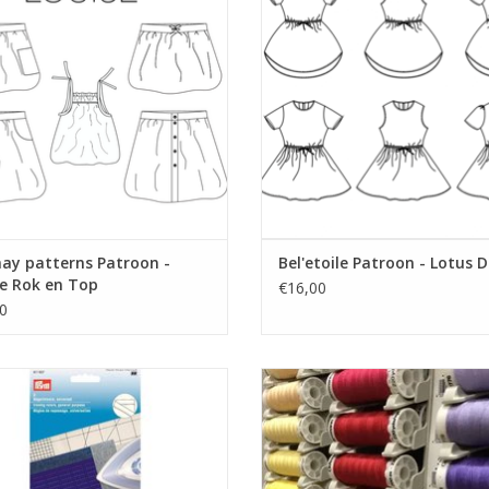
EVOEGEN AAN WINKELWAGEN
may patterns Patroon -
Bel'etoile Patroon - Lotus D
e Rok en Top
€16,00
0
Prijs set van twee linialen
Prijs per stuk.
 hulp bij het strijken van naaiwerk.
De allerbeste kwaliteit naaigaren 
naaimachine. Dit garen kan je ge
EVOEGEN AAN WINKELWAGEN
voor allerlei stoffen.