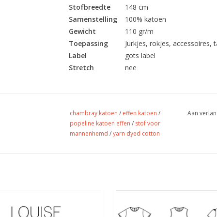
Stofbreedte
148 cm
Samenstelling
100% katoen
Gewicht
110 gr/m
Toepassing
Jurkjes, rokjes, accessoires, ta
Label
gots label
Stretch
nee
chambray katoen
/
effen katoen
/
Aan verlan
popeline katoen effen
/
stof voor
mannenhemd
/
yarn dyed cotton
on voor kinderrok en top met veel
Lotus dress
opties maat 86-158.
TOEVOEGEN AAN WINKELWA