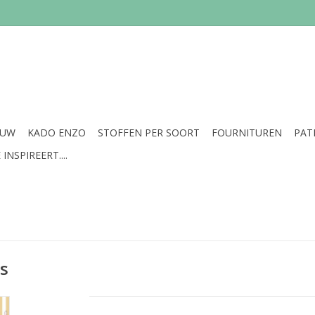
EUW
KADO ENZO
STOFFEN PER SOORT
FOURNITUREN
PAT
INSPIREERT....
rs