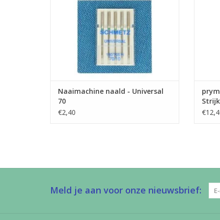
TOEVOEGEN AAN WINKELWAGEN
Naaimachine naald - Universal
prym 
70
Strij
€2,40
€12,4
Meld je aan voor onze nieuwsbrief: