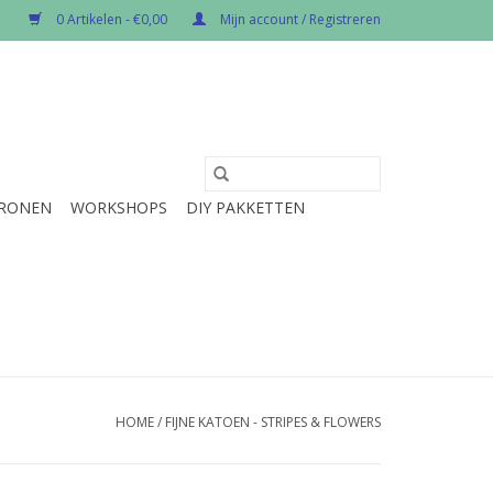
0 Artikelen - €0,00
Mijn account / Registreren
RONEN
WORKSHOPS
DIY PAKKETTEN
HOME
/
FIJNE KATOEN - STRIPES & FLOWERS