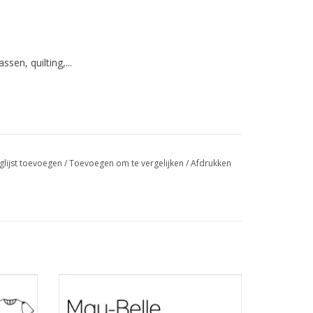
ssen, quilting,...
glijst toevoegen
/
Toevoegen om te vergelijken
/
Afdrukken
Patroon voor kinderjurk met veel opties
maat 92-152.
GEN