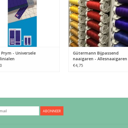
TOEVOEGEN AAN WINKELWA
Prym - Universele
Gütermann Bijpassend
klinialen
naaigaren - Allesnaaigaren
200m
0
€4,75
ABONNEER