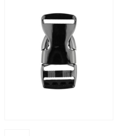
Diy pakketten
Studio Olive inspireert....