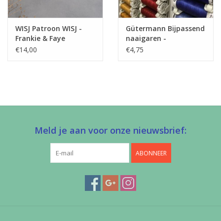
WISJ Patroon WISJ -
Gütermann Bijpassend
Frankie & Faye
naaigaren -
fannypack
Allesnaaigaren 200m
€14,00
€4,75
Meld je aan voor onze nieuwsbrief:
ABONNEER