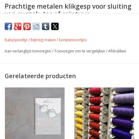
Prachtige metalen klikgesp voor sluiting
van rugzak, tas of ceintuur.
Kleur: zwart
babyspeeltje
/
bijtring maken
/
konijnenoortjes
Aan verlanglijst toevoegen
/
Toevoegen om te vergelijken
/
Afdrukken
Maat: 25mm
Gerelateerde producten