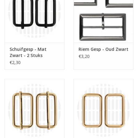
Schuifgesp - Mat
Riem Gesp - Oud Zwart
Zwart - 2 Stuks
€3,20
€2,30