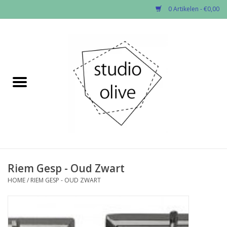
0 Artikelen - €0,00
Home
✂︎Nieuw
Kado enzo
Stoffen per soort
Fournituren
Riem Gesp - Oud Zwart
HOME
/
RIEM GESP - OUD ZWART
Patronen
Workshops