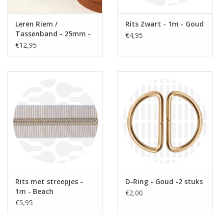
Leren Riem /
Rits Zwart - 1m - Goud
Tassenband - 25mm -
€4,95
130cm
€12,95
Rits met streepjes -
D-Ring - Goud -2 stuks
1m - Beach
€2,00
€5,95