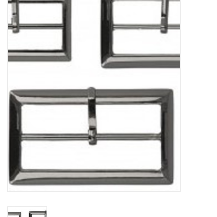
Diy pakketten
Studio Olive inspireert....