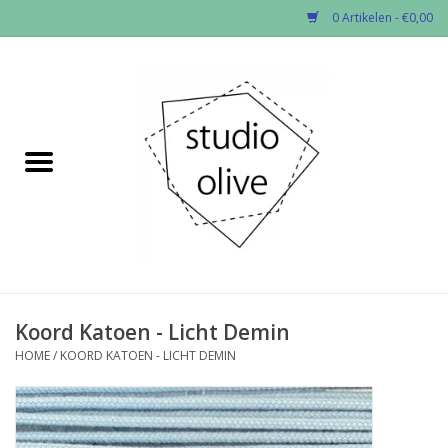
0 Artikelen - €0,00
Home
✂︎Nieuw
Kado enzo
Stoffen per soort
Fournituren
Koord Katoen - Licht Demin
HOME
/
KOORD KATOEN - LICHT DEMIN
Patronen
Workshops