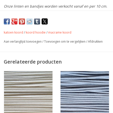
Onze linten en bandjes worden verkocht vanaf en per 10 cm.
Ook de prijs die je ziet is aangegeven per 10 cm.
Wil je een meter bestellen, vul dan "10" als aantal in.
De stof wordt uiteraard uit 1 stuk geknipt!
katoen koord
/
koord hoodie
/
macrame koord
Geweven katoenen koord.
Aan verlanglijst toevoegen
/
Toevoegen om te vergelijken
/
Afdrukken
Kleur
Licht Demin
Gerelateerde producten
Breedte
3,5 mm
Samenstelling
100% CO
afwerking in kleding,
Toepassing
accessoires, tassen, …
Stretch
Nee