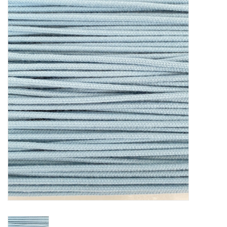
Diy pakketten
Studio Olive inspireert....