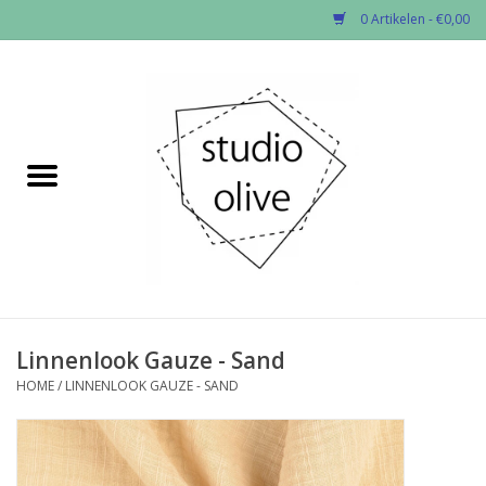
0 Artikelen - €0,00
Home
✂︎Nieuw
Kado enzo
Stoffen per soort
Fournituren
Linnenlook Gauze - Sand
HOME
/
LINNENLOOK GAUZE - SAND
Patronen
Workshops