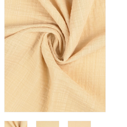
Diy pakketten
Studio Olive inspireert....