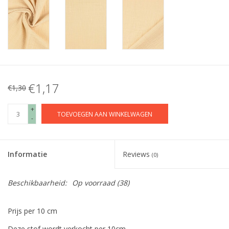
€1,17
€1,30
+
TOEVOEGEN AAN WINKELWAGEN
-
Informatie
Reviews
(0)
Beschikbaarheid:
Op voorraad
(38)
Prijs per 10 cm
Deze stof wordt verkocht per 10cm.