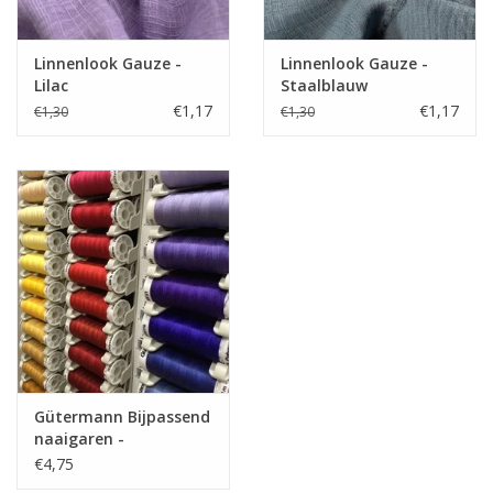
Toepassing
Jurkjes, rokjes, losse
broeken,…
Label
Oeko-Tex 100 klasse 1
Linnenlook Gauze -
Linnenlook Gauze -
Lilac
Staalblauw
Stretch
nee
€1,17
€1,17
€1,30
€1,30
Gütermann Bijpassend
naaigaren -
Allesnaaigaren 200m
€4,75