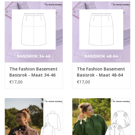
De Morgan rok maak je in een stevige stof zoals jeans. Een
klein percentage elastaan zorgt voor meer draagcomfort maar
is niet noodzakelijk. Voor de voeringzak gebruik je zakkatoen.
Stofhoeveelheid:
2,4 – 3m gebaseerd op roklengte 84cm
restje zakkatoen
Deze rok wordt ingetekend in de basisrok.
The Fashion Basement
The Fashion Basement
Basisrok - Maat 34-46
Basisrok - Maat 48-64
Dit modelpatroon teken je in op de basisrok.
€17,00
€17,00
Met de handige stap voor stap uitleg teken je alle nodige delen
in en volg je de werkvolgorde met zowel tekst/foto als video.
Start met een basisrok uit onze uitgebreide matenreeks die je
HIER
terug kan vinden of teken een basisrok op maat als
patroontekenstudent.