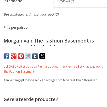
Informatie
Reviews
(0)
Beschikbaarheid:
Op voorraad
(2)
Prijs per patroon
Morgan van The Fashion Basement is
een rok met lichte A-lijn in midilengte.
Beschrijving
bel étoile
/
gillet patroon
/
junna bodywarmer
/
junna gillet
/
naaipatroon
/
The Fashion Basement
Dankzij de opgaande naden in voor- en rugpand heeft de rok
een optisch verlengend en verslankend effect. De Morgan rok
Aan verlanglijst toevoegen
/
Toevoegen om te vergelijken
/
Afdrukken
bevat een gulpsluiting, zak in naad met sierpat en opgestikte
zakken op de rug.
Maak je het naaien graag een trapje makkelijker? Laat de
Gerelateerde producten
gulpsluiting weg en plaats een rits in de zijnaad.