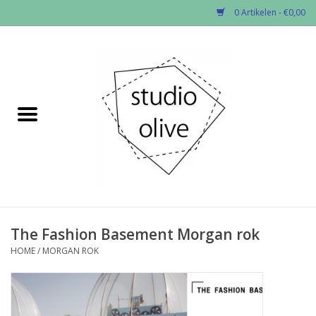
0 Artikelen - €0,00
Home
✂︎Nieuw
Kado enzo
Stoffen per soort
Fournituren
The Fashion Basement Morgan rok
HOME
/
MORGAN ROK
Patronen
Workshops