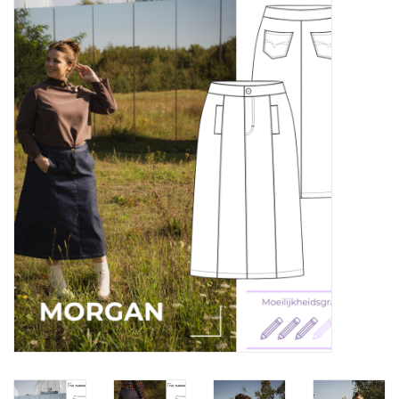
Diy pakketten
Studio Olive inspireert....