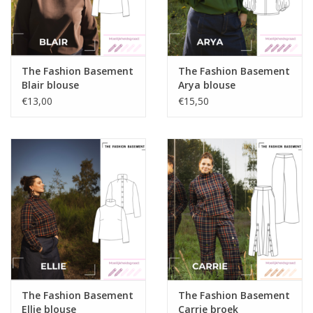
De basisrok is
NIET
inbegrepen bij dit modelpatroon.
Na aankoop zal in je log-in de videoreeks met stap voor stap
instructies verschijnen.
Je ontvangt via de post ook nog een boekje met de
The Fashion Basement
The Fashion Basement
Blair blouse
Arya blouse
werkvolgorde in.
€13,00
€15,50
The Fashion Basement
The Fashion Basement
Ellie blouse
Carrie broek