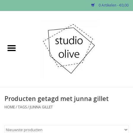
0 Artikelen - €0,00
Home
✂︎Nieuw
Kado enzo
Stoffen per soort
Fournituren
Producten getagd met junna gillet
HOME
/
TAGS
/
JUNNA GILLET
Patronen
Workshops