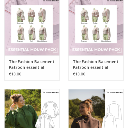
The Fashion Basement
The Fashion Basement
Patroon essential
Patroon essential
mouwpack - bij
mouwpack - bij
€18,00
€18,00
basiscorsage 48-64
basiscorsage 34-46