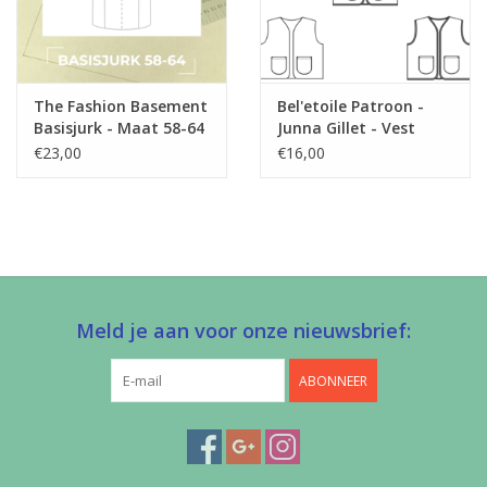
The Fashion Basement
Bel'etoile Patroon -
Basisjurk - Maat 58-64
Junna Gillet - Vest
(limited)
€23,00
€16,00
Meld je aan voor onze nieuwsbrief:
ABONNEER