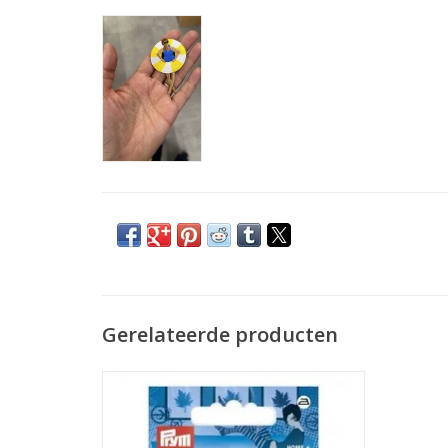
Gerelateerde producten
Prijs per 2 stuks
2 gouden patches om van jou kledingstuk
iets origineels te maken!Stoffenkamer.