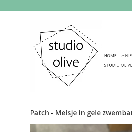
HOME
✂︎NI
STUDIO OLIVE 
Patch - Meisje in gele zwemb