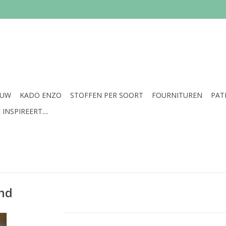
EUW
KADO ENZO
STOFFEN PER SOORT
FOURNITUREN
PAT
INSPIREERT....
and