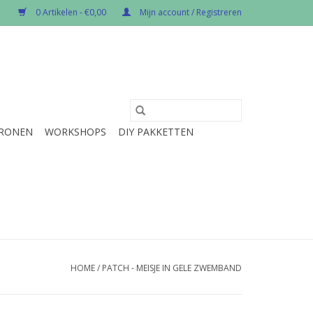
0 Artikelen - €0,00
Mijn account / Registreren
RONEN
WORKSHOPS
DIY PAKKETTEN
HOME
/
PATCH - MEISJE IN GELE ZWEMBAND