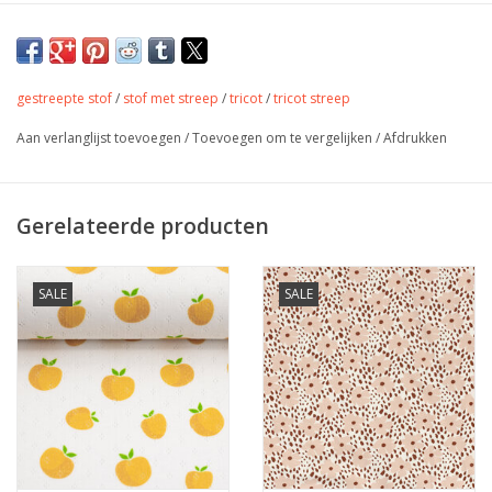
De stof wordt uiteraard in één deel verstuurd.
Zachte ajour pointelle tricot met
print
gestreepte stof
/
stof met streep
/
tricot
/
tricot streep
Aan verlanglijst toevoegen
/
Toevoegen om te vergelijken
/
Afdrukken
Kleur
wit
Stofbreedte
145 cm
Samenstelling
100%Co
Gerelateerde producten
Gewicht
200 gr/m
Toepassing
t shirts, jurk, broek, tops,...
Label
Oeko Tex
SALE
SALE
Stretch
ja