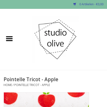
0 Artikelen - €0,00
Home
✂︎Nieuw
Kado enzo
Stoffen per soort
Fournituren
Pointelle Tricot - Apple
HOME
/
POINTELLE TRICOT - APPLE
Patronen
Workshops