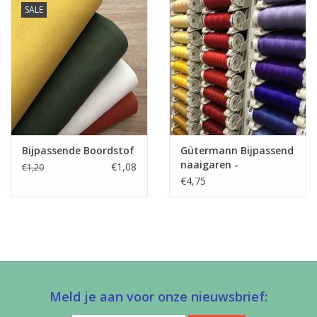
SALE
Bijpassende Boordstof
Gütermann Bijpassend
naaigaren -
€1,08
€1,20
Allesnaaigaren 200m
€4,75
Meld je aan voor onze nieuwsbrief: