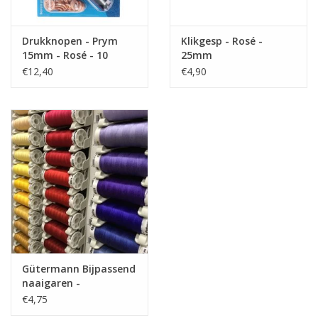
Drukknopen - Prym
Klikgesp - Rosé -
Wil u schuivers bij de rits ontvangen, dan kan u
hier
kijken voor
15mm - Rosé - 10
25mm
ons aanbod!
stuks
€12,40
€4,90
Deze rits kan u combineren met schuivers in rosé
Gütermann Bijpassend
naaigaren -
Allesnaaigaren 200m
€4,75