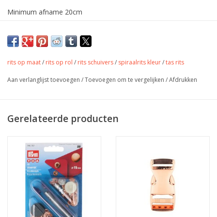
Minimum afname 20cm
Ritsschuivers apart verkrijgbaar:
schuivers
Prachtige veelzijdige spiraalrits.
rits op maat
/
rits op rol
/
rits schuivers
/
spiraalrits kleur
/
tas rits
Met deze spiraalritsen kan je al jouw tassenprojecten tot in
Aan verlanglijst toevoegen
/
Toevoegen om te vergelijken
/
Afdrukken
detail uitwerken. De ritsen zijn ook zeker geschikt voor kussens
en andere interieur projecten.
De rits is eenvoudig te naaien met een gewone naaimachine.
Gerelateerde producten
Kenmerken:
Type: niet deelbare spiraalrits
Maat: #5 (tandbreedte van 6mm)
Kleur: paars
Spiraalkleur: rosé