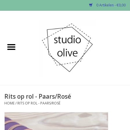
0 Artikelen - €0,00
Home
✂︎Nieuw
Kado enzo
Stoffen per soort
Fournituren
Rits op rol - Paars/Rosé
HOME
/
RITS OP ROL - PAARS/ROSÉ
Patronen
Workshops