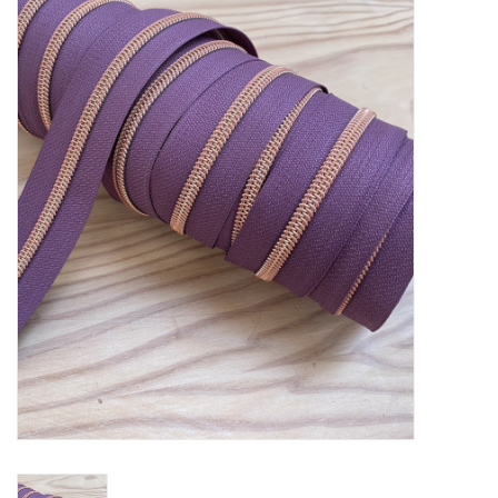
Diy pakketten
Studio Olive inspireert....