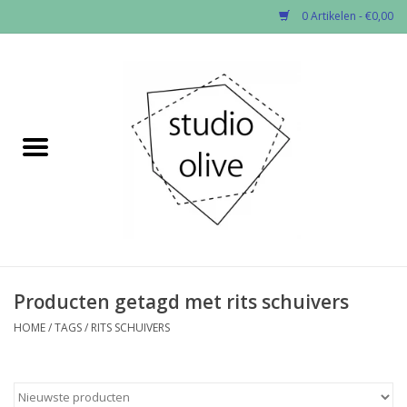
0 Artikelen - €0,00
Home
✂︎Nieuw
Kado enzo
Stoffen per soort
Fournituren
Producten getagd met rits schuivers
HOME
/
TAGS
/
RITS SCHUIVERS
Patronen
Workshops