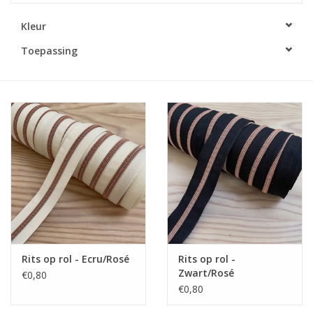
Kleur
Diy pakketten
Toepassing
Studio Olive inspireert....
Rits op rol - Ecru/Rosé
Rits op rol -
Zwart/Rosé
€0,80
€0,80