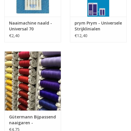
Naaimachine naald -
prym Prym - Universele
Universal 70
Strijklinialen
€2,40
€12,40
Gütermann Bijpassend
naaigaren -
Allesnaaigaren 200m
€4,75