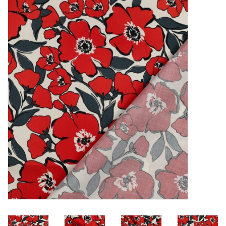
Diy pakketten
Studio Olive inspireert....