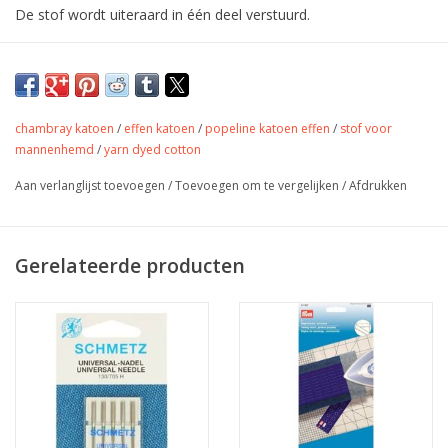
De stof wordt uiteraard in één deel verstuurd.
Fijne satijn katoen.
Geschikt voor hemd, jurk, rok of
accessoires.
chambray katoen
/
effen katoen
/
popeline katoen effen
/
stof voor
mannenhemd
/
yarn dyed cotton
Aan verlanglijst toevoegen
/
Toevoegen om te vergelijken
/
Afdrukken
Kleur
rood en groen
Stofbreedte
148 cm
Samenstelling
100% katoen
Gerelateerde producten
Gewicht
115 gr/m
Jurkjes, rokjes, accessoires,
Toepassing
tassen, quilting,...
Label
oekotex
Stretch
nee