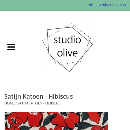
0 Artikelen - €0,00
Home
✂︎Nieuw
Kado enzo
Stoffen per soort
Fournituren
Satijn Katoen - Hibiscus
HOME
/
SATIJN KATOEN - HIBISCUS
Patronen
Workshops