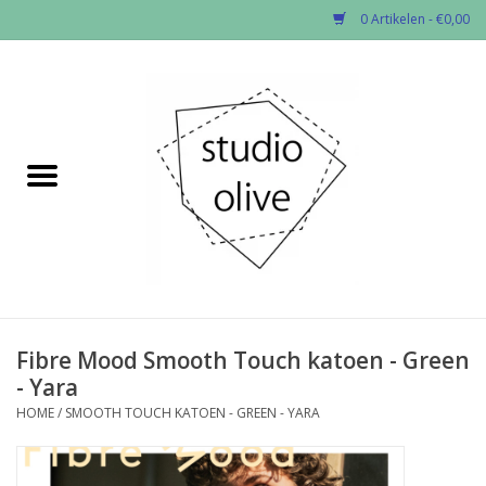
0 Artikelen - €0,00
Home
✂︎Nieuw
Kado enzo
Stoffen per soort
Fournituren
Fibre Mood Smooth Touch katoen - Green
- Yara
Patronen
HOME
/
SMOOTH TOUCH KATOEN - GREEN - YARA
Workshops