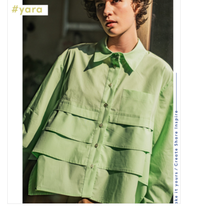
Diy pakketten
Studio Olive inspireert....