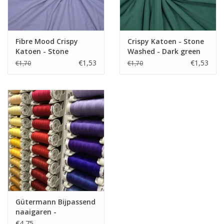
Fibre Mood Crispy
Crispy Katoen - Stone
Katoen - Stone
Washed - Dark green
Washed - Kristy
€1,53
€1,53
€1,70
€1,70
Gütermann Bijpassend
naaigaren -
Allesnaaigaren 200m
€4,75