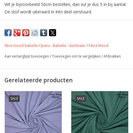
Wil je bijvoorbeeld 50cm bestellen, dan vul je dus 5 in bij aantal.
De stof wordt uiteraard in één deel verstuurd.
Smooth Touch katoen van fibre mood 38
- Yara
fibre mood babette
/
Jeans - Babette - Sunflower
/
Fibre Mood
Kleur
blauw
Aan verlanglijst toevoegen
/
Toevoegen om te vergelijken
/
Afdrukken
Stofbreedte
145 cm
Samenstelling
100% katoen
Gewicht
130 gr/m
Gerelateerde producten
hemd, Jurk, rokjes,
Toepassing
accessoires, tassen,
quilting,...
SALE
SALE
Label
Oeko-Tex Class 1
Stretch
neen