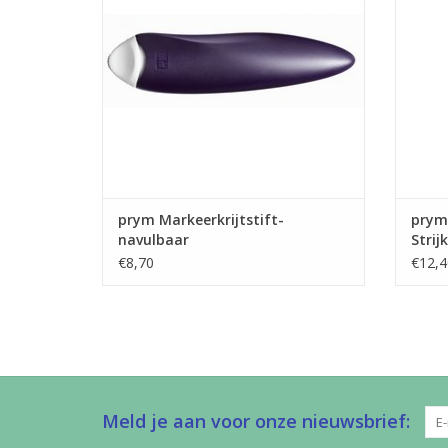
TO
prym Markeerkrijtstift-
prym 
navulbaar
Strij
€8,70
€12,4
Meld je aan voor onze nieuwsbrief: