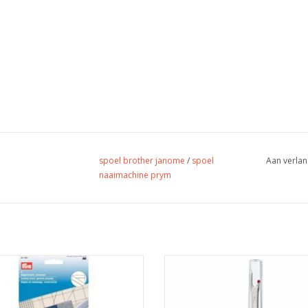
spoel brother janome
/
spoel
Aan verlan
naaimachine prym
Prijs set van twee linialen
Prijs set van twee linialen
 hulp bij het strijken van naaiwerk.
Voor het lostornen van stiksel