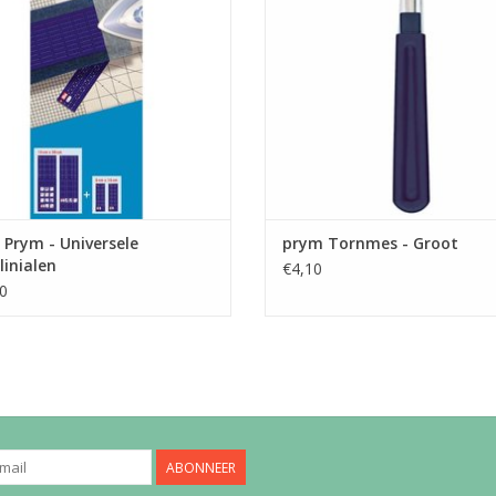
EVOEGEN AAN WINKELWAGEN
TOEVOEGEN AAN WINKELWA
Prym - Universele
prym Tornmes - Groot
klinialen
€4,10
0
ABONNEER