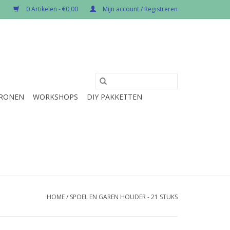
0 Artikelen - €0,00
Mijn account / Registreren
RONEN
WORKSHOPS
DIY PAKKETTEN
HOME
/
SPOEL EN GAREN HOUDER - 21 STUKS