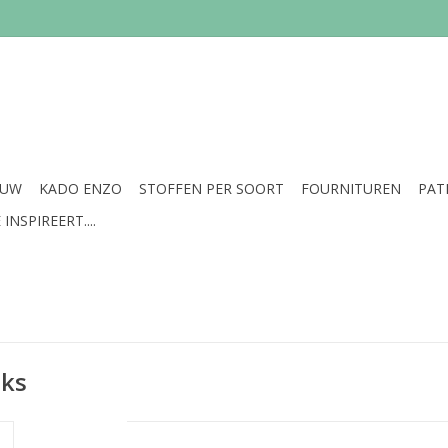
EUW
KADO ENZO
STOFFEN PER SOORT
FOURNITUREN
PAT
INSPIREERT....
uks