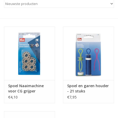
Diy pakketten
Studio Olive inspireert....
Spoel Naaimachine
Spoel en garen houder
voor CG grijper
- 21 stuks
€4,10
€7,95