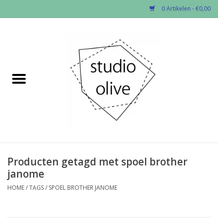
0 Artikelen - €0,00
Home
✂︎Nieuw
Kado enzo
Stoffen per soort
Fournituren
Producten getagd met spoel brother
janome
Patronen
HOME
/
TAGS
/
SPOEL BROTHER JANOME
Workshops