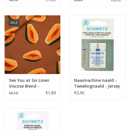
Toepassing
accessoires,…
Oeko-Tex 100 klasse 1
Label
gecertifiëerd door onze
SALE
producent
Stretch
See You at Six Linen
Naaimachine naald -
Viscose Blend -
Tweelingnaald - Jersey
Papayas
€1,89
€3,90
€2,10