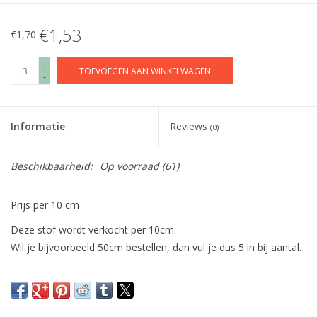
€1,53
€1,70
+
TOEVOEGEN AAN WINKELWAGEN
-
Informatie
Reviews
(0)
Beschikbaarheid:
Op voorraad
(61)
Prijs per 10 cm
Deze stof wordt verkocht per 10cm.
Wil je bijvoorbeeld 50cm bestellen, dan vul je dus 5 in bij aantal.
De stof wordt uiteraard in één deel verstuurd.
Heerlijk zachte licht rekbare spons See