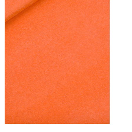
Diy pakketten
Studio Olive inspireert....