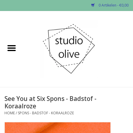
0 Artikelen - €0,00
Home
✂︎Nieuw
Kado enzo
Stoffen per soort
Fournituren
See You at Six Spons - Badstof -
Koraalroze
Patronen
HOME
/
SPONS - BADSTOF - KORAALROZE
Workshops