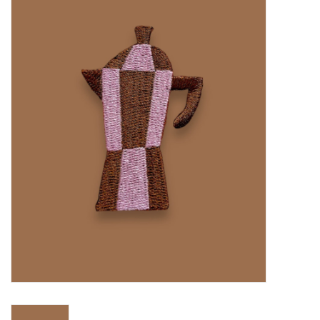
Diy pakketten
Studio Olive inspireert....