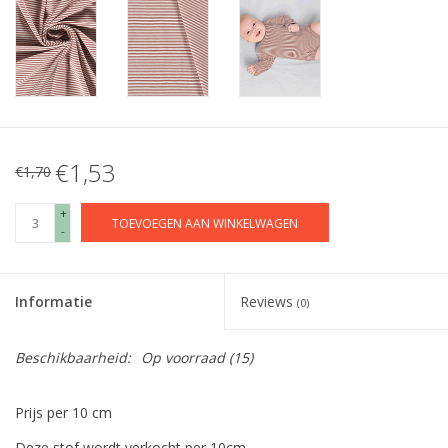
€1,53
€1,70
+
TOEVOEGEN AAN WINKELWAGEN
-
Informatie
Reviews
(0)
Beschikbaarheid:
Op voorraad
(15)
Prijs per 10 cm
Deze stof wordt verkocht per 10cm.