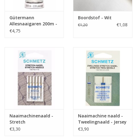
weer.
Streepjes zijn 1mm dik.
Gütermann
Boordstof - Wit
Kleur
bruinrood - wit
Allesnaaigaren 200m -
€1,08
€1,20
Stofbreedte
150-155 cm
wit
€4,75
Samenstelling
95%CO/5%EA
Gewicht
200 gr/m
Toepassing
t shirts, jurk, broek, tops,...
Label
GOTS
Stretch
ja
Naaimachinenaald -
Naaimachine naald -
Stretch
Tweelingnaald - Jersey
€3,30
€3,90