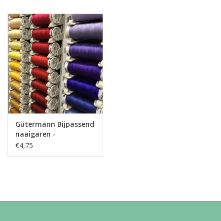
Gütermann Bijpassend
naaigaren -
Allesnaaigaren 200m
€4,75