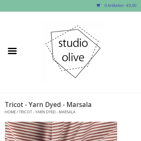
0 Artikelen - €0,00
Home
✂︎Nieuw
Kado enzo
Stoffen per soort
Fournituren
Tricot - Yarn Dyed - Marsala
HOME
/
TRICOT - YARN DYED - MARSALA
Patronen
Workshops