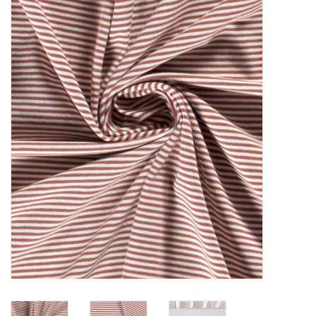
Diy pakketten
Studio Olive inspireert....