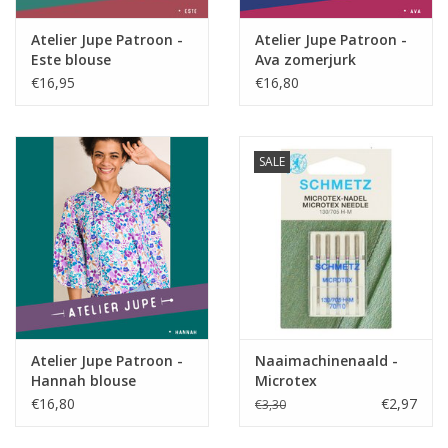
jurk, rok, broek, dekentje,
Toepassing
accessoires,…
Atelier Jupe Patroon -
Atelier Jupe Patroon -
Oeko-Tex 100 klasse 1
Este blouse
Ava zomerjurk
Label
gecertifiëerd door onze
€16,95
€16,80
producent
Stretch
neen
SALE
Atelier Jupe Patroon -
Naaimachinenaald -
Hannah blouse
Microtex
€16,80
€2,97
€3,30