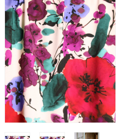
Diy pakketten
Studio Olive inspireert....