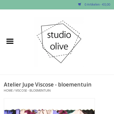
0 Artikelen - €0,00
Home
✂︎Nieuw
Kado enzo
Stoffen per soort
Fournituren
Atelier Jupe Viscose - bloementuin
HOME
/
VISCOSE - BLOEMENTUIN
Patronen
Workshops