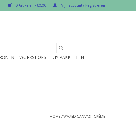
0 Artikelen - €0,00
Mijn account / Registreren
RONEN
WORKSHOPS
DIY PAKKETTEN
HOME
/
WAXED CANVAS - CRÉME