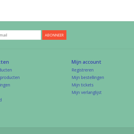
ABONNEER
cten
Mijn account
ducten
Registreren
producten
Mijn bestellingen
ingen
Mijn tickets
Mijn verlanglijst
d