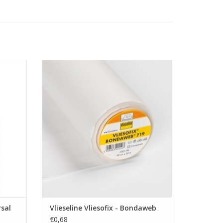
.
Prijs per 10 cm.
Vliesofix - Bondaweb
etz met
este
Versteviging - Style-Vil
Onze stoffen worden verkocht vanaf en
per 10 cm.
GEN
Ook de prijs die je ziet is aangegeven per
10 cm.
Wil je een meter stof bestellen, vul dan
"10" als aantal in.
De stof wordt uiteraard
sal
Vlieseline Vliesofix - Bondaweb
€0,68