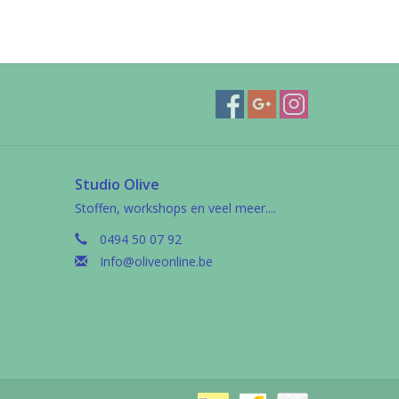
Studio Olive
Stoffen, workshops en veel meer....
0494 50 07 92
Info@oliveonline.be