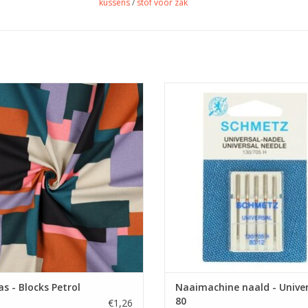
kussens
/
stof voor zak
Prijs per 10 cm.
Prijs per pakje van 5 naalden
 met print voor tassen, kussens of
Universele machinenaald van Schm
tafeltaken.
dikte 80 is geschikt voor de me
stoffen.
EVOEGEN AAN WINKELWAGEN
TOEVOEGEN AAN WINKELWA
s - Blocks Petrol
Naaimachine naald - Univer
80
€1,26