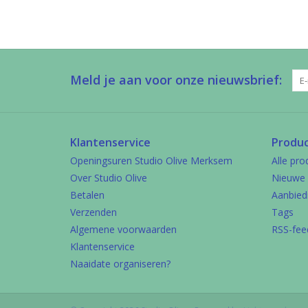
Meld je aan voor onze nieuwsbrief:
Klantenservice
Produ
Openingsuren Studio Olive Merksem
Alle pro
Over Studio Olive
Nieuwe 
Betalen
Aanbied
Verzenden
Tags
Algemene voorwaarden
RSS-fee
Klantenservice
Naaidate organiseren?