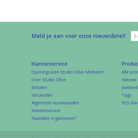
Meld je aan voor onze nieuwsbrief:
Klantenservice
Produ
Openingsuren Studio Olive Merksem
Alle pro
Over Studio Olive
Nieuwe 
Betalen
Aanbied
Verzenden
Tags
Algemene voorwaarden
RSS-fee
Klantenservice
Naaidate organiseren?