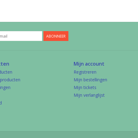
ABONNEER
cten
Mijn account
ducten
Registreren
producten
Mijn bestellingen
ingen
Mijn tickets
Mijn verlanglijst
d