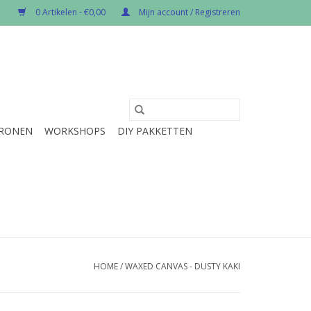
0 Artikelen - €0,00
Mijn account / Registreren
RONEN
WORKSHOPS
DIY PAKKETTEN
HOME
/
WAXED CANVAS - DUSTY KAKI