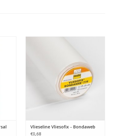
.
Prijs per 10 cm.
Vliesofix - Bondaweb
etz met
este
Versteviging - Style-Vil
Onze stoffen worden verkocht vanaf en
per 10 cm.
GEN
Ook de prijs die je ziet is aangegeven per
10 cm.
Wil je een meter stof bestellen, vul dan
"10" als aantal in.
De stof wordt uiteraard
sal
Vlieseline Vliesofix - Bondaweb
€0,68