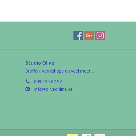
Studio Olive
Stoffen, workshops en veel meer....
0494 50 07 92
Info@oliveonline.be