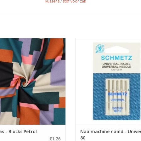
kussens
/
stof voor zak
Prijs per 10 cm.
Prijs per pakje van 5 naalden
 met print voor tassen, kussens of
Universele machinenaald van Schm
tafeltaken.
dikte 80 is geschikt voor de me
stoffen.
EVOEGEN AAN WINKELWAGEN
TOEVOEGEN AAN WINKELWA
s - Blocks Petrol
Naaimachine naald - Univer
80
€1,26