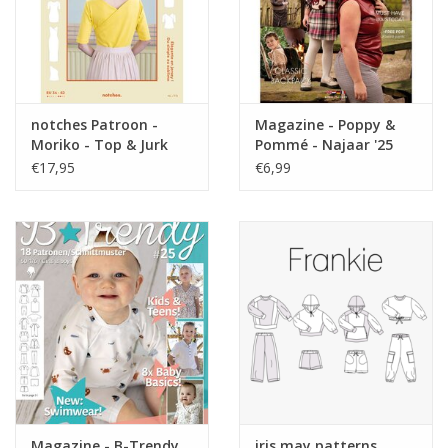
notches Patroon -
Magazine - Poppy &
Moriko - Top & Jurk
Pommé - Najaar '25
€17,95
€6,99
Magazine - B-Trendy
iris may patterns