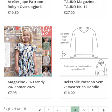
Atelier Jupe Patroon -
TAUKO Magazine -
Robyn Overslagjurk
TAUKO Nr. 14
€16,80
€27,50
Magazine - B-Trendy
Bel'etoile Patroon Sem
24- Zomer 2025
- Sweater en Hoodie
€7,95
€16,00
Pagina 4 van 10
1
2
3
4
5
10