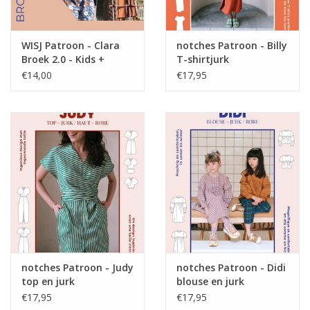
WISJ Patroon - Clara
notches Patroon - Billy
Broek 2.0 - Kids +
T-shirtjurk
gratis Rafi shirt
€14,00
€17,95
notches Patroon - Judy
notches Patroon - Didi
top en jurk
blouse en jurk
€17,95
€17,95