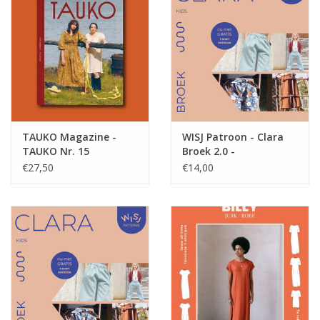
TAUKO Magazine -
WISJ Patroon - Clara
TAUKO Nr. 15
Broek 2.0 -
Volwassenen +
€27,50
€14,00
gratis Rafi shirt