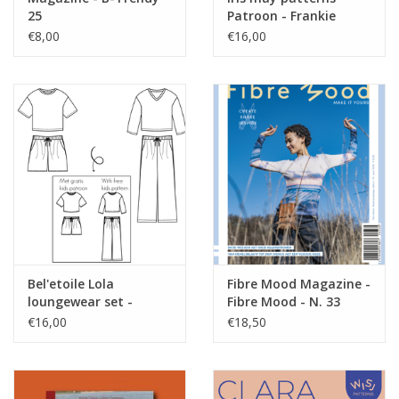
25
Patroon - Frankie
trainingset
€8,00
€16,00
Bel'etoile Lola
Fibre Mood Magazine -
loungewear set -
Fibre Mood - N. 33
dames & tieners
€16,00
€18,50