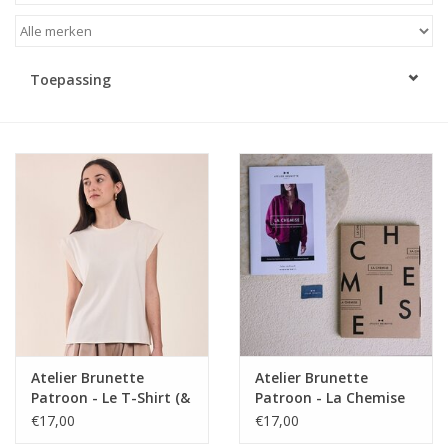
Diy pakketten
Toepassing
Studio Olive inspireert....
Atelier Brunette
Atelier Brunette
Patroon - Le T-Shirt (&
Patroon - La Chemise
jurk)
€17,00
€17,00