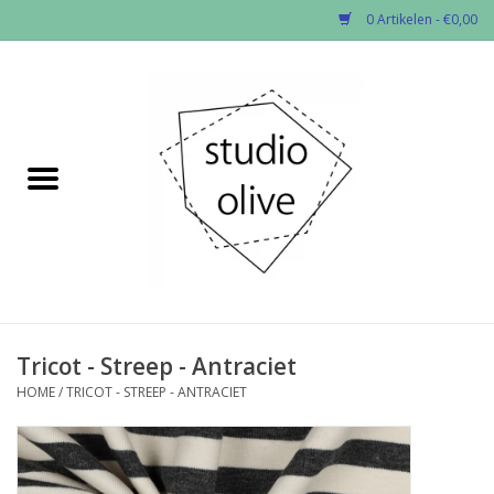
0 Artikelen - €0,00
Home
✂︎Nieuw
Kado enzo
Stoffen per soort
Fournituren
Tricot - Streep - Antraciet
HOME
/
TRICOT - STREEP - ANTRACIET
Patronen
Workshops