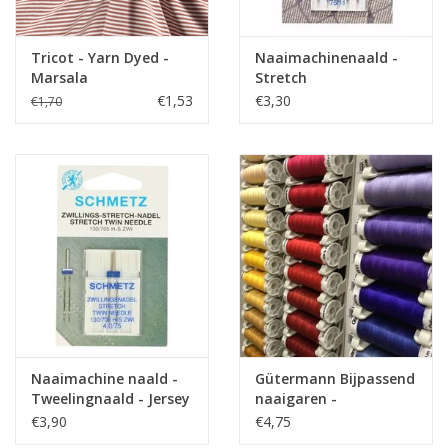
Samenstelling
80%CO/15%PL/5%EA
Gewicht
180 gr/m
Tricot - Yarn Dyed -
Naaimachinenaald -
Toepassing
t shirts, jurk, broek, tops,...
Marsala
Stretch
Label
€1,53
€3,30
€1,70
Stretch
ja
Naaimachine naald -
Gütermann Bijpassend
Tweelingnaald - Jersey
naaigaren -
Allesnaaigaren 200m
€3,90
€4,75