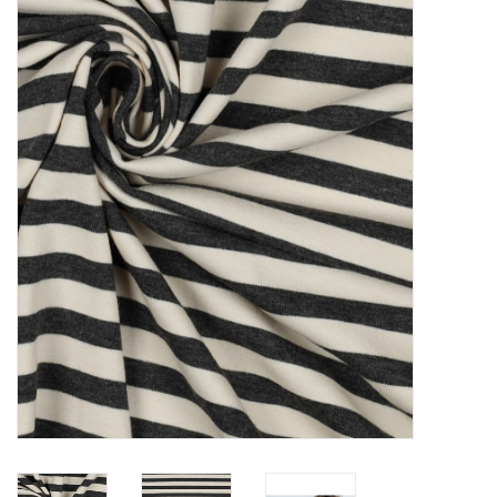
Diy pakketten
Studio Olive inspireert....