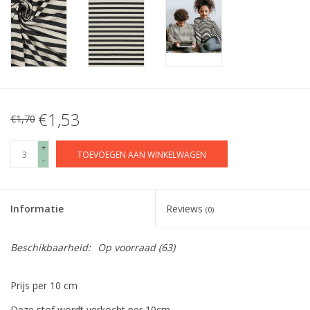
€1,53
€1,70
+
TOEVOEGEN AAN WINKELWAGEN
-
Informatie
Reviews
(0)
Beschikbaarheid:
Op voorraad
(63)
Prijs per 10 cm
Deze stof wordt verkocht per 10cm.